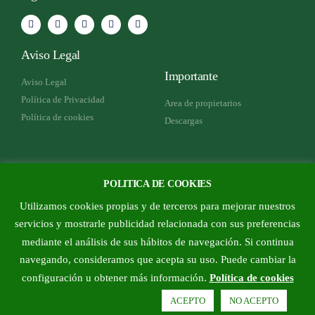
Aviso Legal
Importante
Aviso Legal
Política de Privacidad
Area de propietarios
Política de cookies
Descargas
Como encontrarnos
POLITICA DE COOKIES
Plaza Violeta Parra 4 - Rivas
Utilizamos cookies propias y de terceros para mejorar nuestros
Vaciamadrid
servicios y mostrarle publicidad relacionada con sus preferencias
Telef.; 915329781
mediante el análisis de sus hábitos de navegación. Si continua
Mail: info@adtrujillo.es
navegando, consideramos que acepta su uso. Puede cambiar la
configuración u obtener más información.
Política de cookies
Configuración Cookies
ACEPTO
NO ACEPTO