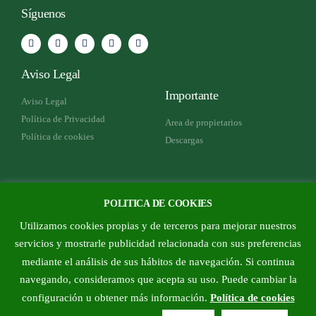
Síguenos
Aviso Legal
Importante
Aviso Legal
Política de Privacidad
Area de propietarios
Política de cookies
Descargas
Como encontrarnos
POLITICA DE COOKIES
Plaza Violeta Parra 4 - Rivas
Utilizamos cookies propias y de terceros para mejorar nuestros
Vaciamadrid
servicios y mostrarle publicidad relacionada con sus preferencias
Telef.; 915329781
mediante el análisis de sus hábitos de navegación. Si continua
Mail: info@adtrujillo.es
navegando, consideramos que acepta su uso. Puede cambiar la
configuración u obtener más información.
Política de cookies