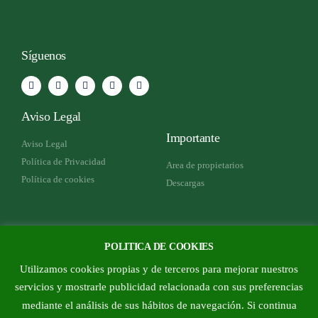
Síguenos
Aviso Legal
Importante
Aviso Legal
Política de Privacidad
Area de propietarios
Política de cookies
Descargas
Como encontrarnos
POLITICA DE COOKIES
Plaza Violeta Parra 4 - Rivas
Utilizamos cookies propias y de terceros para mejorar nuestros
Vaciamadrid
servicios y mostrarle publicidad relacionada con sus preferencias
Telef.; 915329781
mediante el análisis de sus hábitos de navegación. Si continua
Mail: info@adtrujillo.es